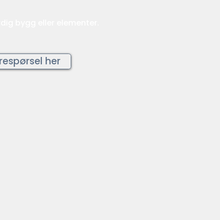
dig bygg eller elementer.
respørsel her