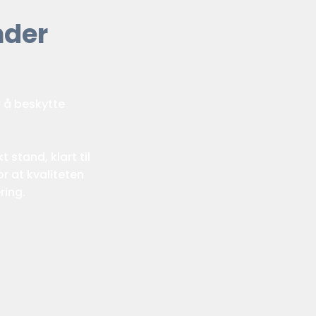
nder
r å beskytte
 stand, klart til
r at kvaliteten
ring.