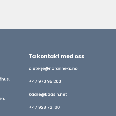
Ta kontakt med oss
oleterje@noranneks.no
åhus.
+47 970 95 200
kaare@kaasin.net
en.
+47 928 72 100