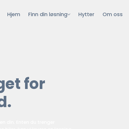
Hjem
Finn din løsning
Hytter
Om oss
et for
d.
en din. Enten du trenger