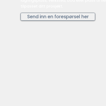
lagringsplass, verksted, bod eller plass til fle
tilpasset ditt prosjekt.
Send inn en forespørsel her