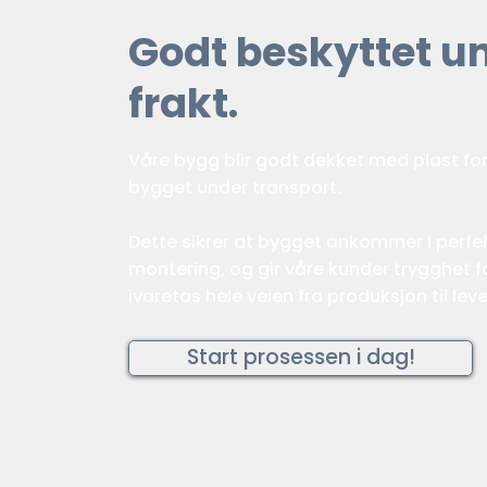
Godt beskyttet u
frakt.
Våre bygg blir godt dekket med plast fo
bygget under transport.
Dette sikrer at bygget ankommer i perfekt
montering, og gir våre kunder trygghet fo
ivaretas hele veien fra produksjon til leve
Start prosessen i dag!