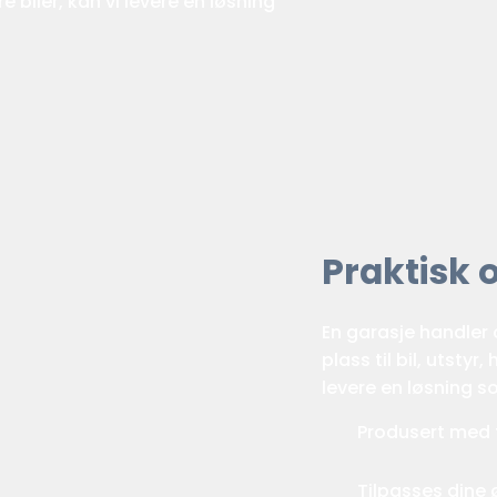
re biler, kan vi levere en løsning
Praktisk o
En garasje handler
plass til bil, utstyr
levere en løsning 
Produsert med 
Tilpasses dine 