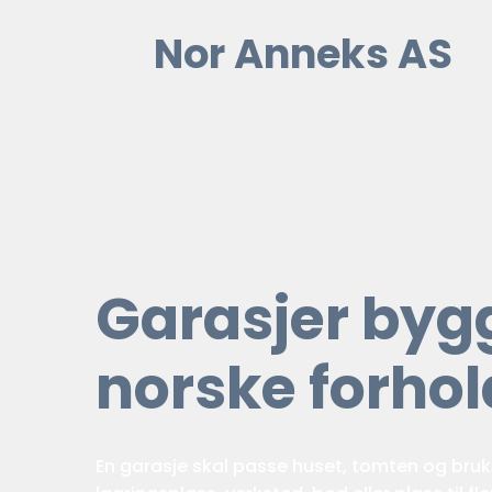
Nor Anneks AS
Garasjer bygg
norske forhol
En garasje skal passe huset, tomten og bruk