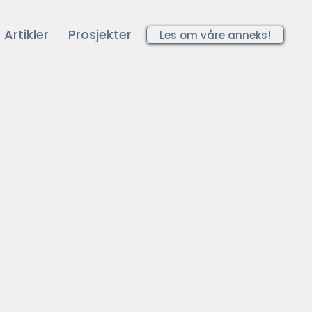
Artikler
Prosjekter
Les om våre anneks!