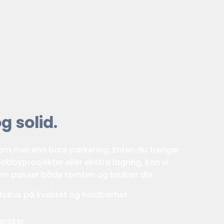
g solid.
 om mer enn bare parkering. Enten du trenger
, hobbyprosjekter eller ekstra lagring, kan vi
som passer både tomten og bruken din.
fokus på kvalitet og holdbarhet
ønsker.