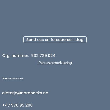
Send oss en forespørsel i dag
Org. nummer: ​ 932 729 024
Personvernerklæring
Ta kontakt med oss
oleterje@noranneks.no
+47 970 95 200